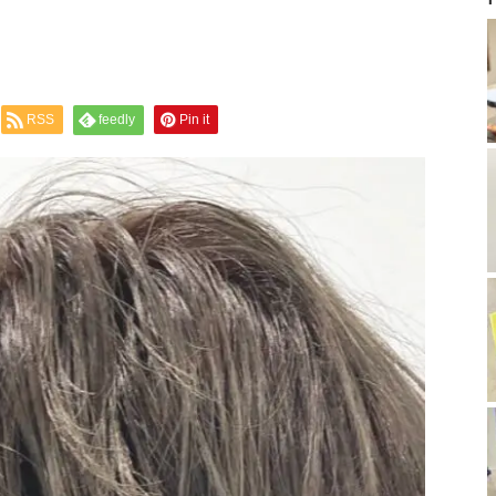
RSS
feedly
Pin it