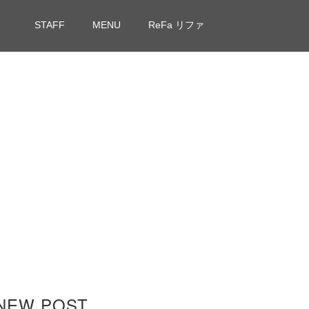
STAFF
MENU
ReFa リファ
NEW POST