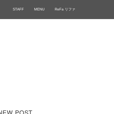
STAFF
MENU
ReFa リファ
NEW POST