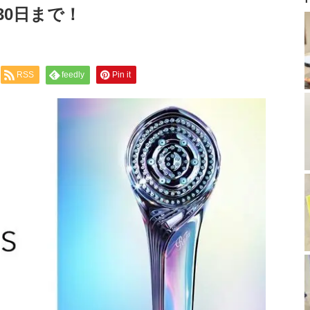
30日まで！
RSS
feedly
Pin it