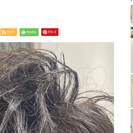
RSS
feedly
Pin it