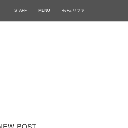
STAFF
MENU
ReFa リファ
NEW POST