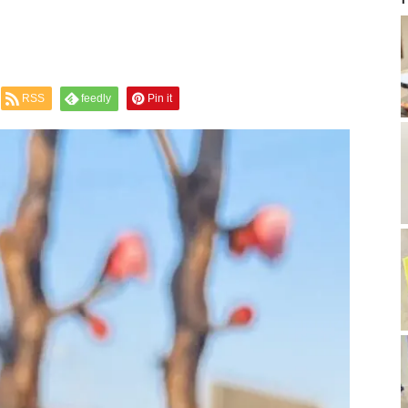
RSS
feedly
Pin it