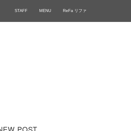
STAFF
MENU
ReFa リファ
NEW POST