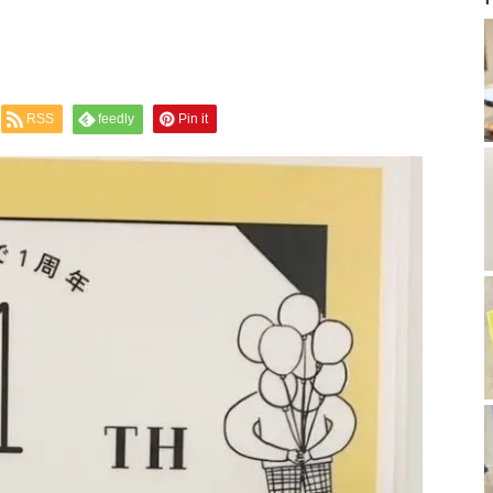
RSS
feedly
Pin it