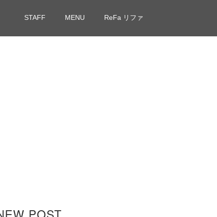
STAFF
MENU
ReFa リファ
NEW POST