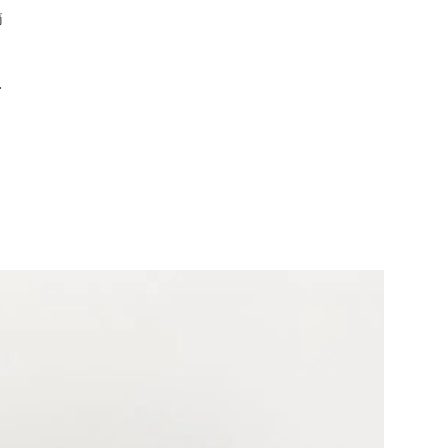
節
…
』