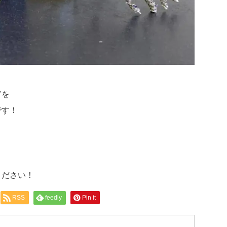
アを
です！
よ
ください！
RSS
feedly
Pin it