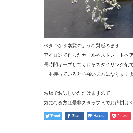
ベタつかず素髪のような質感のまま
アイロンで作ったカールやストレートヘ
長時間キープしてくれるスタイリング剤
一本持っていると心強い味方になります
お店でお試しいただけますので
気になる方は是非スタッフまでお声掛け
Tweet
Share
Hatena
Pocket