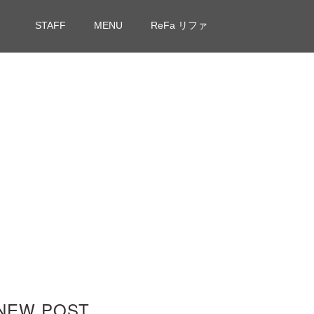
STAFF
MENU
ReFa リファ
NEW POST