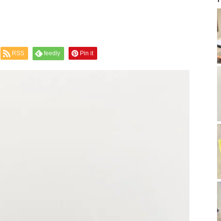
RSS
feedly
Pin it