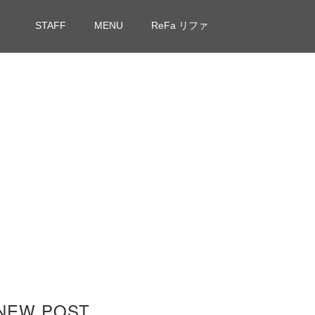
STAFF
MENU
ReFa リファ
NEW POST