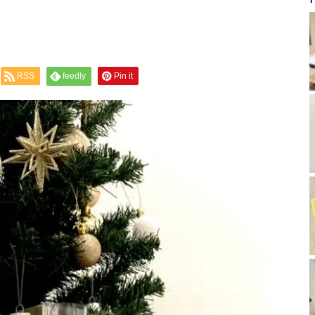
RSS
feedly
Pin it